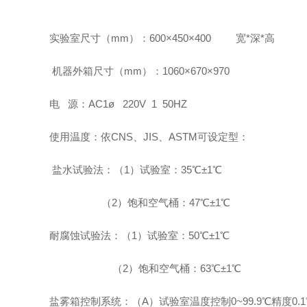
实验室尺寸（mm）：600×450×400 宽*深*高
机器外箱尺寸（mm）：1060×670×970
电 源：AC1ø 220V 1 50HZ
使用温度：依CNS、JIS、ASTM可设定型：
盐水试验法：（1）试验室：35℃±1℃
（2）饱和空气桶：47℃±1℃
耐腐蚀试验法：（1）试验室：50℃±1℃
（2）饱和空气桶：63℃±1℃
盐雾箱控制系统：（A）试验室温度控制0~99.9℃精度0