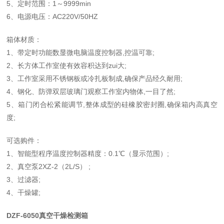
5、定时范围：1～9999min
6、电源电压：AC220V/50HZ
箱体材质：
1、带定时功能数显微电脑温度控制器,控温可靠;
2、长方体工作室使有效容积达到zui大;
3、工作室采用不锈钢板或冷扎板制成,确保产品经久耐用;
4、钢化、防弹双层玻璃门观察工作室内物体,一目了然;
5、箱门闭合松紧能调节,整体成型的硅橡胶密封圈,确保箱内高真空
度;
可选购件：
1、智能型程序温度控制器精度：0.1℃（显示范围）;
2、真空泵2XZ-2（2L/S） ;
3、过滤器;
4、干燥罐;
DZF-6050真空干燥检测箱