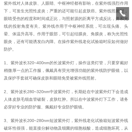
紫外线对人体皮肤、人眼睛、中枢神经都有影响，在紫外线强烈作用
下，可发生光照性皮炎；严重的还可能引起皮肤癌。紫外线照射时，
眼睛受伤的程度和时间成正比，与照射源的距离平方成反比，并和光
线的投射角度有关。紫外线作用于中枢神经系统，可出现头痛、头
晕、体温升高等。作用于眼部，可引起结膜炎、角膜炎，称为光照性
眼炎，还有可能诱发白内障。在操作
紫外
线老化
试验箱
时应如何做好
防护。
1
、紫外波长
320~400nm
的长波紫外灯，操作这类灯管，只要穿戴好
稍微厚一点的工作服，佩戴具有荧光增强功能的紫外线防护眼镜，以
及保护手套就可确保皮肤和眼睛免受被紫外线照射。
2
、紫外波长
280~320nm
中波紫外灯，长期处在中波紫外灯下会造成
人体皮肤毛细血管破裂，皮肤红肿。所以在中波紫外灯下工作，请务
必穿好专业的防护服、佩戴好专业防护眼镜。
3
、紫外波长
200~280nm
短波紫外灯，
紫外
线老化
试验箱
短波紫外线
破坏性很强，能直接分解动物及细菌的细胞核酸，造成细胞坏死，从