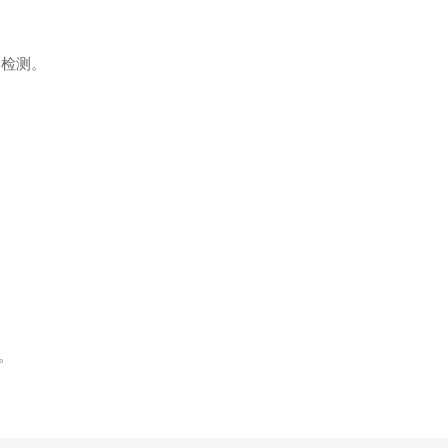
的检测。
。