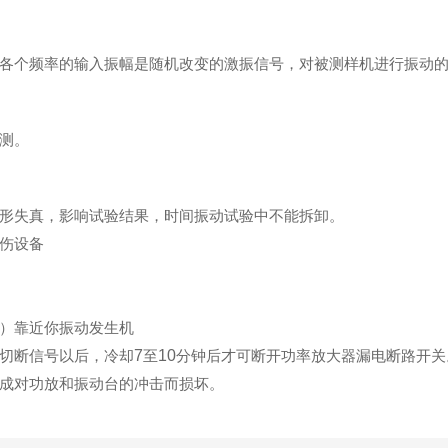
各个频率的输入振幅是随机改变的激振信号，对被测样机进行振动
测。
形失真，影响试验结果，时间振动试验中不能拆卸。
伤设备
）靠近你振动发生机
切断信号以后，冷却
7
至
10
分钟后才可断开功率放大器漏电断路开关
成对功放和振动台的冲击而损坏。