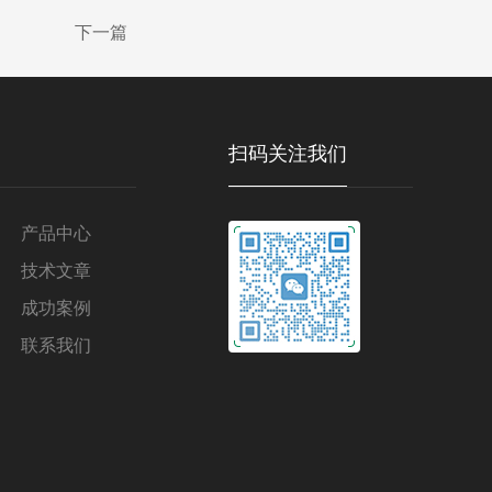
下一篇
扫码关注我们
产品中心
技术文章
成功案例
联系我们