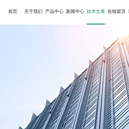
首页
关于我们
产品中心
新闻中心
技术文章
在线留言