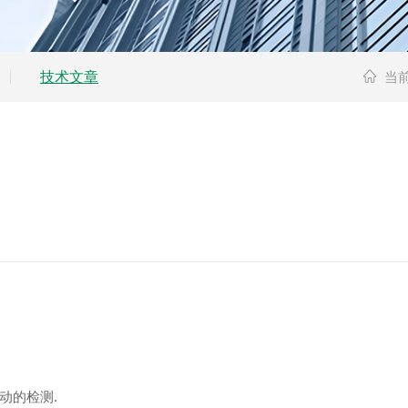
技术文章
当
动的检测
.