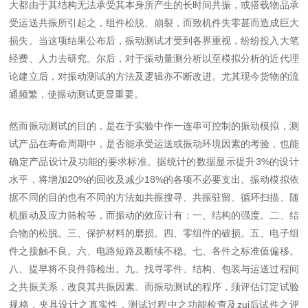
大都由于其结构无法承受其本身所产生的长时间共振，或搭载物品承
受运送共振所引起之，组件松脱、崩裂，而致机件失零甚而造成巨大
损失。当这项结果公布后，振动测试才受到各界重视，纷纷投入大笔
经费、人力去研究。尔后，对于振动量测分析以至模拟分析的近代理
论建立后，对振动测试的方法及逻辑亦不断改进。尤其现今货物的流
通频繁，使振动测试更显重要。
然而振动测试的目的，是在于实验中作一连串可控制的振动模拟，测
试产品在寿命周期中，是否能承受运送或振动环境因素的考验，也能
确定产品设计及功能的要求标准。据统计的数据显示提升3%的设计
水平，将增加20%的回收及减少18%的各项不必要支出。振动模拟依
据不同的目的也有不同的方法如共振搜寻、共振驻留、循环扫描、随
机振动及应力筛检等，而振动的效应计有：一、结构的强度。二、结
合物的松脱。三、保护材料的磨损。四、零组件的破损。五、电子组
件之接触不良。六、电路短路及断续不稳。七、各件之标准值偏移。
八、提早将不良件筛检出。九、找寻零件、结构、包装与运送过程间
之共振关系，改良其共振因素。而振动测试的程序，须评估订定试验
规格，夹具设计之真实性，测试过程中之功能检查及zui后试件之评